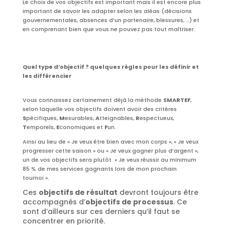
Le choix de vos objectifs est important mais il est encore plus
important de savoir les adapter selon les aléas (décisions
gouvernementales, absences d’un partenaire, blessures, …) et
en comprenant bien que vous ne pouvez pas tout maîtriser.
Quel type d’objectif ?
quelques règles pour les définir et
les différencier
Vous connaissez certainement déjà la méthode
SMARTEF
,
selon laquelle vos objectifs doivent avoir des critères
S
pécifiques,
M
esurables,
A
tteignables,
R
espectueux,
T
emporels,
E
conomiques et
F
un.
Ainsi au lieu de « Je veux être bien avec mon corps », « Je veux
progresser cette saison » ou « Je veux gagner plus d’argent »,
un de vos objectifs sera plutôt » Je veux réussir au minimum
85 % de mes services gagnants lors de mon prochain
tournoi ».
Ces
objectifs de résultat
devront toujours être
accompagnés d’
objectifs de processus
. Ce
sont d’ailleurs sur ces derniers qu’il faut se
concentrer en priorité.