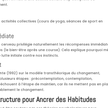
ment.
s activités collectives (cours de yoga, séances de sport en
édiate
e cerveau privilégie naturellement les récompenses immédiat
rés (le bien-être après une course). Cela explique pourquoi 
utte initiale contre nos instincts.
t
ente (1992) sur le modèle transthéorique du changement,
plusieurs étapes : précontemplation, contemplation,
échouent à l’étape de maintien, car ils ne mettent pas en pl
rablement le changement.
tructure pour Ancrer des Habitudes