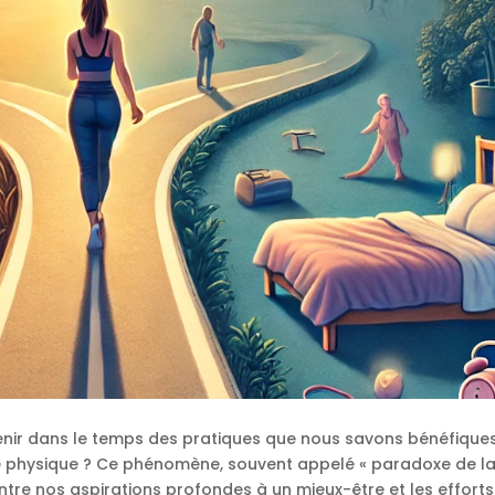
nir dans le temps des pratiques que nous savons bénéfiques
ce physique ? Ce phénomène, souvent appelé « paradoxe de l
 entre nos aspirations profondes à un mieux-être et les efforts