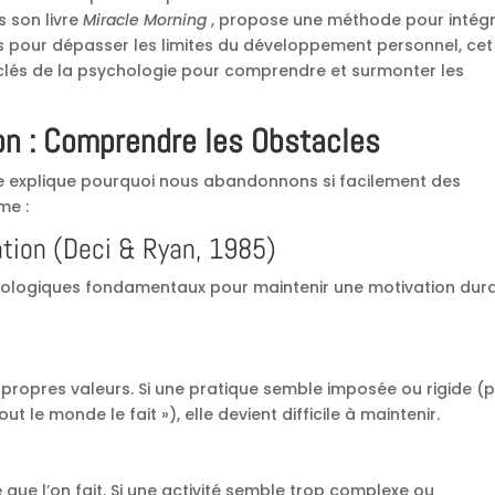
s son livre
Miracle Morning
, propose une méthode pour intég
is pour dépasser les limites du développement personnel, cet
 clés de la psychologie pour comprendre et surmonter les
on : Comprendre les Obstacles
 explique pourquoi nous abandonnons si facilement des
me :
ation (Deci & Ryan, 1985)
ychologiques fondamentaux pour maintenir une motivation dur
ses propres valeurs. Si une pratique semble imposée ou rigide (
t le monde le fait »), elle devient difficile à maintenir.
 que l’on fait. Si une activité semble trop complexe ou