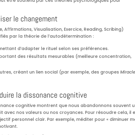
ut être soutenu par ces théories psychologiques pour
aliser le changement
e, Affirmations, Visualisation, Exercice, Reading, Scribing)
iés par la théorie de l’autodétermination :
ettant d’adapter le rituel selon ses préférences.
portant des résultats mesurables (meilleure concentration,
utres, créant un lien social (par exemple, des groupes
Miracl
éduire la dissonance cognitive
issonance cognitive montrent que nous abandonnons souvent 
it avec nos valeurs ou nos croyances. Pour résoudre cela, il 
ectif personnel clair. Par exemple, méditer pour « diminuer 
motivant.