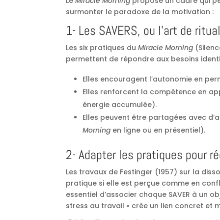
Le
Miracle Morning
propose un cadre qui pe
surmonter le paradoxe de la motivation :
1- Les SAVERS, ou l’art de ritu
Les six pratiques du
Miracle Morning
(Silenc
permettent de répondre aux besoins identif
Elles encouragent l’autonomie en perm
Elles renforcent la compétence en ap
énergie accumulée).
Elles peuvent être partagées avec d’a
Morning
en ligne ou en présentiel).
2- Adapter les pratiques pour r
Les travaux de Festinger (1957) sur la d
pratique si elle est perçue comme en confl
essentiel d’associer chaque SAVER à un obj
stress au travail » crée un lien concret et 