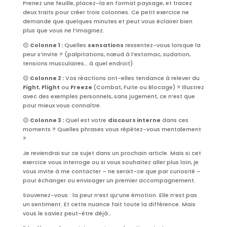
Prenez une feuille, placez-la en format paysage, et tracez
deux traits pour créer trois colonnes. Ce petit exercice ne
demande que quelques minutes et peut vous éclairer bien
plus que vous ne l’imaginez.
🟡
Colonne 1 :
Quelles
sensations
ressentez-vous lorsque la
peur s’invite ? (palpitations, nœud à l’estomac, sudation,
tensions musculaires… à quel endroit)
🟡
Colonne 2 :
Vos réactions ont-elles tendance à relever du
Fight
,
Flight
ou
Freeze
(Combat, Fuite ou Blocage) ? Illustrez
avec des exemples personnels, sans jugement, ce n’est que
pour mieux vous connaître.
🟡
Colonne 3 :
Quel est votre
discours interne
dans ces
moments ? Quelles phrases vous répétez-vous mentalement
?
Je reviendrai sur ce sujet dans un prochain article. Mais si cet
exercice vous interroge ou si vous souhaitez aller plus loin, je
vous invite à me contacter – ne serait-ce que par curiosité –
pour échanger ou envisager un premier accompagnement.
Souvenez-vous : la peur n’est qu’une émotion. Elle n’est pas
un sentiment. Et cette nuance fait toute la différence. Mais
vous le saviez peut-être déjà…