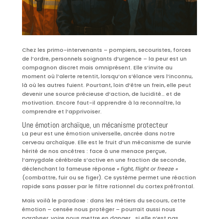
Chez les primo-intervenants – pompiers, secouristes, forces
de l’ordre, personnels soignants d’urgence – la peur est un
compagnon discret mais omniprésent. Elle s’invite au
moment où l’alerte retentit, lorsqu’on s’élance vers l’inconnu,
là où les autres fuient. Pourtant, loin d’être un frein, elle peut
devenir une source précieuse d’action, de lucidité… et de
motivation. Encore faut-il apprendre à la reconnaître, la
comprendre et l’apprivoiser.
Une émotion archaïque, un mécanisme protecteur
La peur est une émotion universelle, ancrée dans notre
cerveau archaïque. Elle est le fruit d’un mécanisme de survie
hérité de nos ancêtres : face à une menace perçue,
l’amygdale cérébrale s’active en une fraction de seconde,
déclenchant la fameuse réponse
« fight, flight or freeze »
(combattre, fuir ou se figer). Ce système permet une réaction
rapide sans passer par le filtre rationnel du cortex préfrontal.
Mais voilà le paradoxe : dans les métiers du secours, cette
émotion – censée nous protéger – pourrait aussi nous
paralyser, voire nous mettre en danger… si elle n’est pas